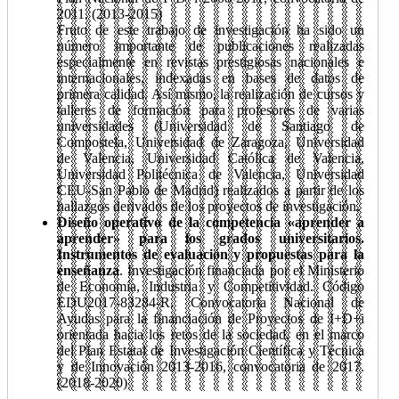
2011. (2013-2015)
Fruto de este trabajo de investigación ha sido un
número importante de publicaciones realizadas
especialmente en revistas prestigiosas nacionales e
internacionales, indexadas en bases de datos de
primera calidad. Así mismo, la realización de cursos y
talleres de formación para profesores de varias
universidades (Universidad de Santiago de
Compostela, Universidad de Zaragoza, Universidad
de Valencia, Universidad Católica de Valencia,
Universidad Politécnica de Valencia, Universidad
CEU-San Pablo de Madrid) realizados a partir de los
hallazgos derivados de los proyectos de investigación.
Diseño operativo de la competencia «aprender a
aprender» para los grados universitarios.
Instrumentos de evaluación y propuestas para la
enseñanza
. Investigación financiada por el Ministerio
de Economía, Industria y Competitividad. Código
EDU2017-83284-R. Convocatoria Nacional de
Ayudas para la financiación de Proyectos de I+D+i
orientada hacia los retos de la sociedad, en el marco
del Plan Estatal de Investigación Científica y Técnica
y de Innovación 2013-2016, convocatoria de 2017.
(2018-2020)