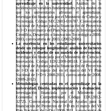
aprendizaje en la universidad
. Análisis de la
incidencia de variables fundamentales en los modos en
que los universitarios afrontan el aprendizaje.
Investigación financiada por el Ministerio de Ciencia y
Tecnología. Código SEC/2003-016787. Convocatoria
Nacional de Ayudas para la financiación de Proyectos
de I+D en el marco del Plan Nacional de Investigación
Científica, Desarrollo e Innovación Tecnológica 2000-
2003, convocatoria de 2003. (2003-2006)
La excelencia en los estudiantes universitarios
desde un enfoque longitudinal: análisis de factores
incidentes y diseño de un modelo de intervención
.
Investigación financiada por el Ministerio de Ciencia e
Innovación. Código EDU2009-08518. Convocatoria
Nacional de Ayudas para la financiación de Proyectos
de I+D en el marco del en el marco del VI Plan
Nacional de I+D+i 2008-2011, convocatoria de 2008.
(2009-2012)
Metodologías centradas en el aprendizaje en la
universidad. Diseño, implementación y evaluación
.
Investigación financiada por el Ministerio de
Economía y Competitividad. Código EDU2012-
32725. Convocatoria Nacional de Ayudas para la
financiación de Proyectos de I+D en el marco del VI
Plan Nacional de I+D+i 2008-2011, convocatoria de